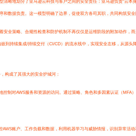
模型清晰地划分了亚马逊云科技与客户之间的安全责任：亚马逊负责“云本身
程序和数据负责。这一模型明确了边界，促使双方各司其职，共同构筑安全
味着安全策略、合规性检查和防护机制不再仅仅是运维阶段的附加动作，
嵌到持续集成/持续交付（CI/CD）的流水线中，实现安全左移，从源头
务，构成了其强大的安全护城河：
细地控制对AWS服务和资源的访问。通过策略、角色和多因素认证（MF
控AWS账户、工作负载和数据，利用机器学习与威胁情报，识别异常活