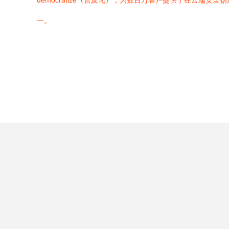
democratize（普及化），为数百万客户提供了在云
一。