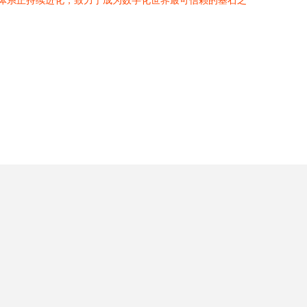
安全体系正持续进化，致力于成为数字化世界最可信赖的基石之