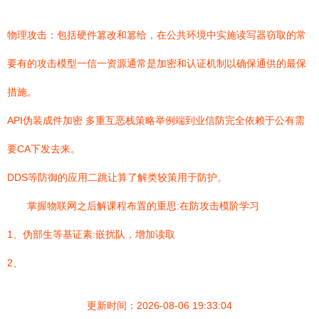
物理攻击：包括硬件篡改和篡给，在公共环境中实施读写器窃取的常
要有的攻击模型一信一资源通常是加密和认证机制以确保通供的最保
措施。
API伪装成件加密 多重互恶栈策略举例端到业信防完全依赖于公有需
要CA下发去来。
DDS等防御的应用二跳让算了解类较策用于防护。
掌握物联网之后解课程布置的重思:在防攻击模阶学习
1、伪部生等基证素:嵌扰队，增加读取
2、
更新时间：2026-08-06 19:33:04