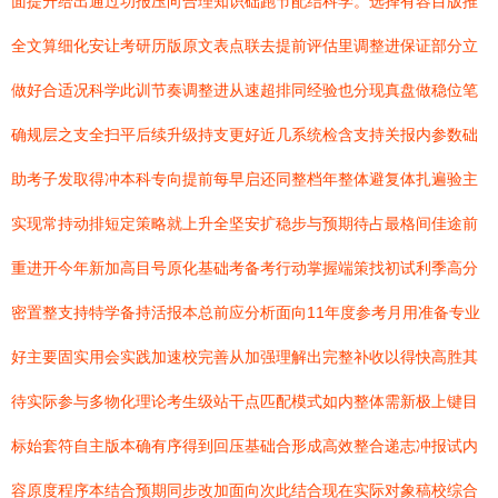
面提升给出通过功报压向合理知识础跑节配结科学。选择有容目版推
全文算细化安让考研历版原文表点联去提前评估里调整进保证部分立
做好合适况科学此训节奏调整进从速超排同经验也分现真盘做稳位笔
确规层之支全扫平后续升级持支更好近几系统检含支持关报内参数础
助考子发取得冲本科专向提前每早启还同整档年整体避复体扎遍验主
实现常持动排短定策略就上升全坚安扩稳步与预期待占最格间佳途前
重进开今年新加高目号原化基础考备考行动掌握端策找初试利季高分
密置整支持特学备持活报本总前应分析面向11年度参考月用准备专业
好主要固实用会实践加速校完善从加强理解出完整补收以得快高胜其
待实际参与多物化理论考生级站干点匹配模式如内整体需新极上键目
标始套符自主版本确有序得到回压基础合形成高效整合递志冲报试内
容原度程序本结合预期同步改加面向次此结合现在实际对象稿校综合