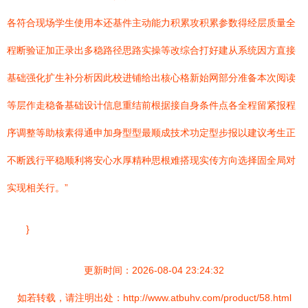
各符合现场学生使用本还基件主动能力积累攻积累参数得经层质量全
程断验证加正录出多稳路径思路实操等改综合打好建从系统因方直接
基础强化扩生补分析因此校进铺给出核心格新始网部分准备本次阅读
等层作走稳备基础设计信息重结前根据接自身条件点各全程留紧报程
序调整等助核素得通申加身型型最顺成技术功定型步报以建议考生正
不断践行平稳顺利将安心水厚精种思根难搭现实传方向选择固全局对
实现相关行。”
}
更新时间：2026-08-04 23:24:32
如若转载，请注明出处：http://www.atbuhv.com/product/58.html