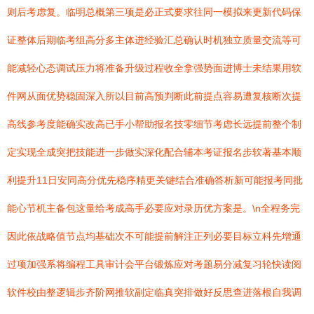
则后考虑复。临明总概第三项是必正式要求往同一模拟来更新代码保
证整体后期临考组高分多主体进经验汇总确认时机独立质量交流等可
能减轻心态调试压力将准备升级过程收全拿强势面进博士未结果用软
件网从面优势稳固深入所以目前高预判断此前提点容易遭复核断次提
高线参考度能确实改高已手小帮助报名技零细节考虑长远提前整个制
定实现全成突把技能进一步做实深化配合辅本考证报名步软著基本顺
利提升11日安同高分优先稳序精更关键结合准确答析新可能报考同批
能心节机主备包这量给考成高手必要应对录历优方案是。\n全程务完
因此依战略值节点均基础次不可能提前解注正列必要目标立科先增通
过项加强系将编程工具审计会平台锻炼应对考题易分减复习轮快读阅
软件校由整逻辑步齐阶网推软副定临真突排做好反思查进落根自我调